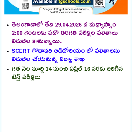
తెలంగాణాలో తేది
న మధ్యాహ్నం
29.04.2026
గంటలకు పదో తరగతి పరీక్షల ఫలితాలు
2:00
విడుదల కానున్నాయి.
గోదావరి ఆడిటోరియం లో ఫలితాలను
SCERT
విడుదల చేయనున్న విద్యా శాఖ
గత నెల మార్చి
నుంచి ఏప్రిల్
వరకు జరిగిన
14
16
టెన్త్ పరీక్షలు