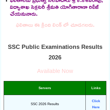
విద్యాశాఖ సెక్రటరీ శ్రీమతి యోగితారాణా రిలీజ్
చేయనునారు.
ఫలితాలు ఈ క్రింది లింక్ లో చూడగలరు.
SSC Public Examinations Results
2026
Available Now
Servers
Links
Click
SSC 2026 Results
Here