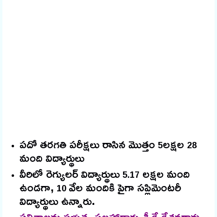
పదో తరగతి పరీక్షలు రాసిన మొత్తం
లక్షల
5
28
మంది విద్యార్థులు
వీరిలో రెగ్యులర్ విద్యార్థులు
లక్షల మంది
5.17
ఉండగా,
వేల మందికి పైగా సప్లిమెంటరీ
10
విద్యార్థులు ఉన్నారు.
ఫలితాలను ప్రభుత్వ సలహాదారు శ్రీ కే.కేశవరావు,